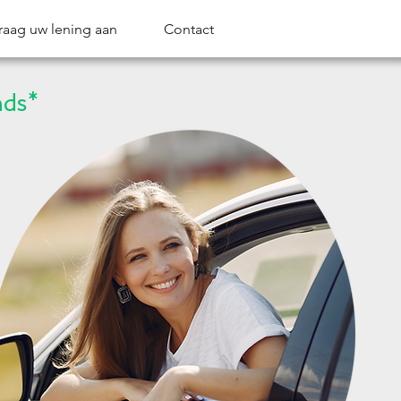
raag uw lening aan
Contact
nds*