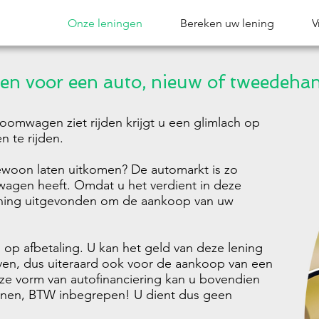
Onze leningen
Bereken uw lening
V
en voor een auto, nieuw of tweedeha
oomwagen ziet rijden krijgt u een glimlach op
n te rijden.
oon laten uitkomen? De automarkt is zo
wagen heeft. Omdat u het verdient in deze
ening uitgevonden om de aankoop van uw
 op afbetaling. U kan het geld van deze lening
aven, dus uiteraard ook voor de aankoop van een
ze vorm van autofinanciering kan u bovendien
enen, BTW inbegrepen! U dient dus geen