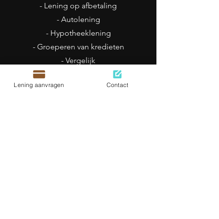
- Lening op afbetaling
- Autolening
- Hypotheeklening
- Groeperen van kredieten
- Vergelijk
- Lening geweigerd?
Lening aanvragen
Contact
- Zie ook andere leningen
Openingsuren
Ma - Vrij: 8h30 - 18h
Zat: 9h - 16h
Zon: gesloten
METRO CREDITS BELGIUM
Zonder-Bank.be is een deel van
Metro Credits Belgium
Huart Hamoirlaan 1 Bus 35
1030 Schaarbeek
België