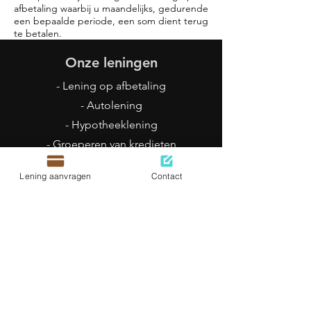
afbetaling waarbij u maandelijks, gedurende
een bepaalde periode, een som dient terug
te betalen.
Onze leningen
- Lening op afbetaling
- Autolening
- Hypotheeklening
- Groeperen van kredieten
- Vergelijk
Lening aanvragen
Contact
- Lening geweigerd?
- Zie ook andere leningen
Openingsuren
Ma - Vrij: 8h30 - 18h
Zat: 9h - 16h
Zon: gesloten