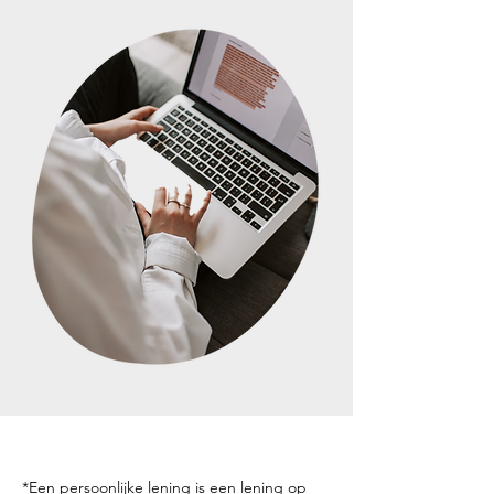
*Een persoonlijke lening is een lening op